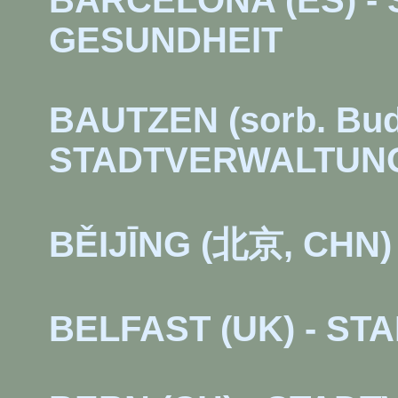
BARCELONA (ES) - 
GESUNDHEIT
BAUTZEN (sorb. Budy
STADTVERWALTUN
BĚIJĪNG (北京, CHN
BELFAST (UK) - S